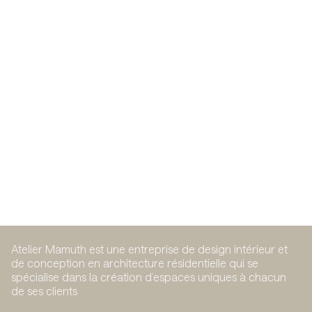
Jardin Grande-Allée
Conception intérieure de condos locatifs à Saint-
Hubert.
Résidentiel
Développement immobilier
Atelier Mamuth est une entreprise de design intérieur et
de conception en architecture résidentielle qui se
spécialise dans la création d’espaces uniques à chacun
de ses clients