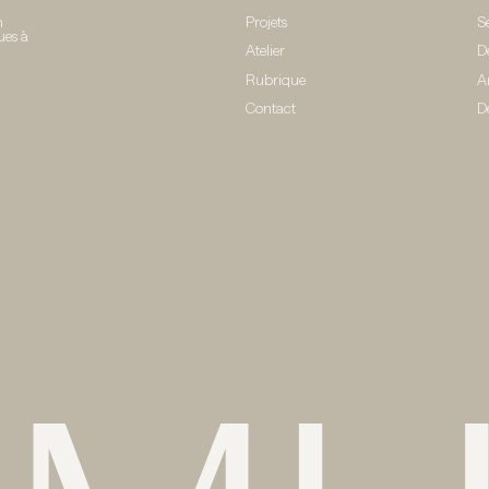
n
Projets
S
ues à
Atelier
D
Rubrique
A
Contact
D